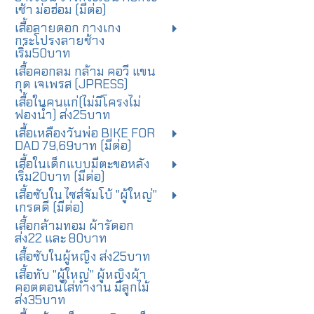
เช้า ม่อฮ่อม (มีต่อ)
เสื้อลายดอก กางเกง
กระโปรงลายช้าง
เริ่ม50บาท
เสื้อคอกลม กล้าม คอวี แขน
กุด เจเพรส (JPRESS)
เสื้อในคนแก่(ไม่มีโครงไม่
ฟองน้ำ) ส่ง25บาท
เสื้อเหลืองวันพ่อ BIKE FOR
DAD 79,69บาท (มีต่อ)
เสื้อในเด็กแบบมีตะขอหลัง
เริ่ม20บาท (มีต่อ)
เสื้อซับใน ไซส์จัมโบ้ "ผู้ใหญ่"
เกรดดี (มีต่อ)
เสื้อกล้ามทอม ผ้ารัดอก
ส่ง22 และ 80บาท
เสื้อซับในผู้หญิง ส่ง25บาท
เสื้อทับ "ผู้ใหญ่" ผู้หญิงผ้า
คอตตอนใส่ทำงาน มีลูกไม้
ส่ง35บาท