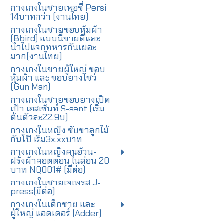
กางเกงในชายเพอซี่ Persi
14บาทกว่า (งานไทย)
กางเกงในชายขอบหุ้มผ้า
(Bbird) แบบนี้ขายดีและ
นำไปแจกทหารกันเยอะ
มาก(งานไทย)
กางเกงในชายผู้ใหญ่ ขอบ
หุ้มผ้า และ ขอบยางโชว์
(Gun Man)
กางเกงในชายขอบยางเปิด
เป้า เอสเซ้นท์ S-sent (เริ่ม
ต้นตัวละ22.9บ)
กางเกงในหญิง ซับขาลูกไม้
กันโป๊ เริ่ม3x.xxบาท
กางเกงในหญิงคนอ้วน-
ฝรั่งผ้าคอตตอน ไนล่อน 20
บาท NQ001# (มีต่อ)
กางเกงในชายเจเพรส J-
press(มีต่อ)
กางเกงในเด็กชาย และ
ผู้ใหญ่ แอดเดอร์ (Adder)