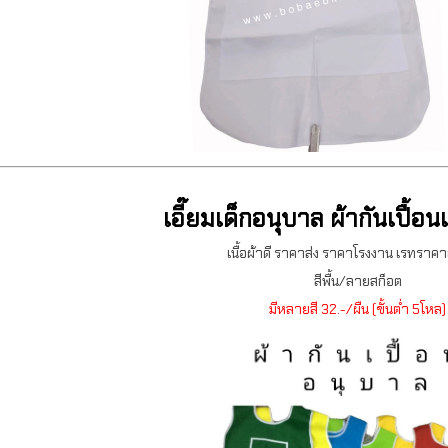
เอี๊ยมเด็กอนุบาล ผ้ากันเปื้อ
เนื้อผ้าดี ราคาส่ง ราคาโรงงาน เรทราคาถ
สีพื้น/ลายสก็อต
มีหลายสี 32.-/ผืน (ขั้นต่ำ 5โหล)