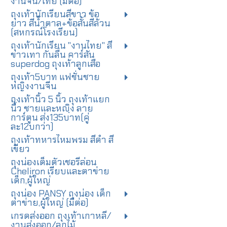
งานจีน/ไทย (มีต่อ)
ถุงเท้านักเรียนสีขาว ข้อ
ยาว สีน้ำตาล+ข้อสั้นสีล้วน
(สหกรณ์โรงเรียน)
ถุงเท้านักเรียน "งานไทย" สี
ขาวเทา กันลื่น คาร์สัน
superdog ถุงเท้าลูกเสือ
ถุงเท้า5บาท แฟชั่นชาย
หญิงงานจีน
ถุงเท้านิ้ว 5 นิ้ว ถุงเท้าแยก
นิ้ว ชายและหญฺิง ลาย
การ์ตูน ส่ง135บาท(คู่
ละ12บกว่า)
ถุงเท้าทหารไหมพรม สีดำ สี
เขียว
ถุงน่องเต็มตัวเชอรีล่อน
Cheliron เรียบและตาข่าย
เด็ก,ผู้ใหญ่
ถุงน่อง PANSY ถุงน่อง เด็ก
ตาข่าย,ผู้ใหญ่ (มีต่อ)
เกรดส่งออก ถุงเท้าเกาหลี/
งานส่งออก/ลูกไม้