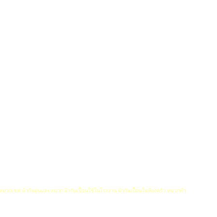
 หมวกเชฟ ผ้ากันฝุ่นและหมวก ผ้ากันเปื้อนใช้ในโรงงาน ผ้ากันเปื้อนในห้องตรัว หมวกทำ