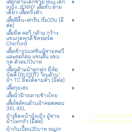
เสื้อกล้ามเด็กชาย Boy เด็ก
หญิง JENNY เสื้อทับ สาย
เดี่ยว เสื้อครึ่งตัว
เสื้อสีพื้น+สกรีน เริ่ม33บ (มี
ต่อ)
เสื้อยืด คอวี กล้าม กว้าง
แขนกุดทุกสี ชิคฟอร์ด
Chicford
เสื้อเข้ารูปแฟชั่นผู้ชายคอวี
และคอกลม แขนสั้น แขน
กุด ตัวละ70บาท
เสื้อกล้ามผ้าลูกฟูก ยี่ห้อ
บัดดี้ (BUDDY) *คนอ้วน*
ผ้า TC ยืดได้ตามตัว (มีต่อ)
เสื้อกุยเฮง
เสื้อผ้าฝ้ายลายช้างไทย
เสื้อไซส์คนอ้วนผ้าคอตตอน
3XL 4XL
ผ้าเช็ดหน้าผู้หญิง ผู้ชาย
ราคาผ้ากันเปื้อนราคาถูก ผ้ากัน
ผ้าโพกหัว (มีต่อ)
อาหาร หมวกใช้ในโรงงาน หมวก
ผ้ากันเปื้อน35บาท หมวก