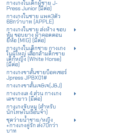
กางเกงในเด็กผู้ชาย J-
Press Junior (มีต่อ)
กางเกงในชาย แพค3ตัว
68กว่าบาท (APPLE)
กางเกงในชาย ส่งห้าง ขอบ
หุ้ม ขอบยาง ผ้าคอตตอน
ยี่ห้อ (MIG) (มีต่อ)
กางเกงในเด็กชาย กางเกง
ในผู้ใหญ่ เสื้อกล้ามด็กชาย
เด็กหญิง (White Horse)
(มีต่อ)
กางเกงขาสั้นชายบ็อคเซอร์
Jpress JPBX01#
กางเกงขาสั้นเจ&เจ(J&J)
กางเกงเล 4 ส่วน กางเกง
เลขายาว (มีต่อ)
กางเกงจับหมู (สำหรับ
นักโทษในเรือนจำ)
ชุดว่ายน้ำชาย/หญิง
+กางเกงคู่รัก ส่ง70กว่า
บาท