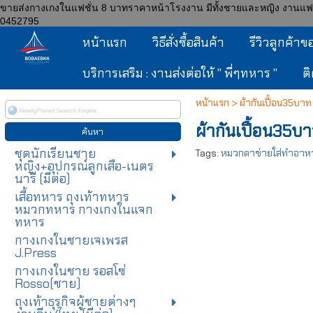
ขายส่งกางเกงในแฟชั่น 8 บาทราคาหน้าโรงงาน มีทั้งชายและหญิง งานแฟชั่น ถู
0452795
หน้าแรก
วิธีสั่งซื้อสินค้า
รีวิวลูกค้าข
บริการเสริม : งานส่งต่อให้ " พี่ๆทหาร "
ต
หน้าแรก
>
ผ้ากันเปื้อน35บา
ผ้ากันเปื้อน35
ชุดนักเรียนชาย
Tags:
หมวกตาข่ายใส่ทำอาห
หญิง+อุปกรณ์ลูกเสือ-เนตร
นารี (มีต่อ)
เสื้อทหาร ถุงเท้าทหาร
หมวกทหาร กางเกงในแจก
ทหาร
กางเกงในชายเจเพรส
J.Press
กางเกงในชาย รอสโซ่
Rosso(ชาย)
ถุงเท้าธุรกิจผู้ชายต่างๆ