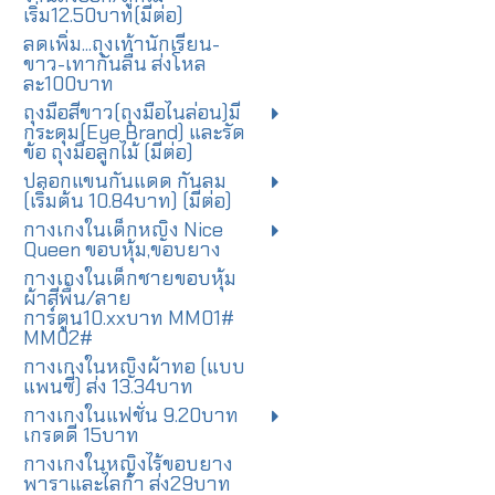
เริ่ม12.50บาท(มีต่อ)
ลดเพิ่ม...ถุงเท้านักเรียน-
ขาว-เทากันลื่น ส่งโหล
ละ100บาท
ถุงมือสีขาว(ถุงมือไนล่อน)มี
กระดุม(Eye Brand) และรัด
ข้อ ถุงมือลูกไม้ (มีต่อ)
ปลอกแขนกันแดด กันลม
(เริ่มต้น 10.84บาท) (มีต่อ)
กางเกงในเด็กหญิง Nice
Queen ขอบหุ้ม,ขอบยาง
กางเกงในเด็กชายขอบหุ้ม
ผ้าสีพื้น/ลาย
การ์ตูน10.xxบาท MM01#
MM02#
กางเกงในหญิงผ้าทอ (แบบ
แพนซี่) ส่ง 13.34บาท
กางเกงในแฟชั่น 9.20บาท
เกรดดี 15บาท
กางเกงในหญิงไร้ขอบยาง
พาราและไลก้า ส่ง29บาท