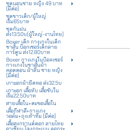
ชุดนอนชาย หญิง 49 บาท
(มีต่อ)
ชุดขาวเด็ก/ผู้ใหญ่
เริ่ม65บาท
ชุดกันฝน
ส่ง13.50บ(ผู้ใหญ่-งานไทย)
Boxer เด็ก กางเกงในเด็ก
ขาสั้น บ๊อกเซอร์เด็กลาย
การ์ตูน ส่ง12.80บาท
Boxer กางเกงในบ๊อคเซอร์
กางเกงในขาสั้นผ้า
คอตตอน ผ้าลื่น ชาย หญิง
(มีต่อ)
เกาะอกผ้ายืดทอ ส่ง32.5บ
เกาะอก เสื้อทับ เสื้อซับใน
เริ่ม22.50บาท
สายเสื้อใน+ตะขอเสื้อใน
เสื้อกีฬาสี+กางเกง
วอล์ม+ถุงเท้าทีม (มีต่อ)
เสื้อสงกรานต์ดอก ลายไทย
อาเซียน โจงกระเบน คอกระ