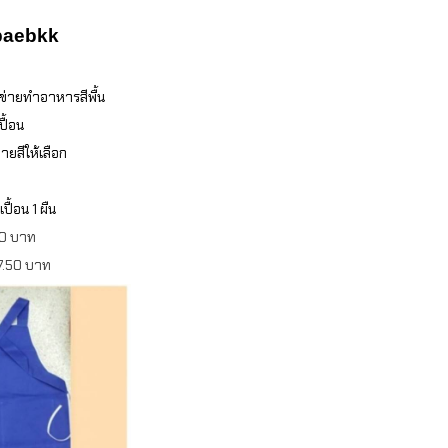
obaebkk
่ายทำอาหารสีพื้น
ื้อน
ยสีให้เลือก
ื้อน 1 ผืน
.00 บาท
7.50 บาท