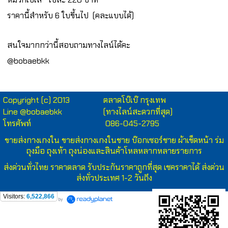
ราคานี้สำหรับ 6 ใบขึ้นไป (คละแบบได้)
สนใจมากกว่านี้สอบถามทางไลน์ได้คะ
@bobaebkk
Copyright (c) 2013
ตลาดโบ๊เบ๊ กรุงเทพ
Line @bobaebkk
(ทางไลน์สะดวกที่สุด)
โทรศัพท์
086-045-2795
ขายส่งกางเกงใน
ขายส่งกางเกงในชาย บ๊อกเซอร์ชาย ผ้าเช็ดหน้า ร่ม
ถุงมือ ถุงเท้า ถุงน่องและสินค้าโหลหลากหลายรายการ
ส่งด่วนทั่วไทย ราคาตลาด รับประกันราคาถูกที่สุด เชคราคาได้ ส่งด่วน
ส่งทั่วประเทศ 1-2 วันถึง
Visitors:
6,522,866