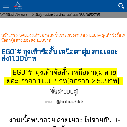
ขายส่งกางเกงในแฟชั่น 8 บาทราคาหน้าโรงงาน มีทั้งชายและหญิง งานแฟชั่น ถูก
กว่าโบ๊เบ๊ หาสินค้าบริจาคจัดส่งถึงที่ จัดหาสินค้าให้หน่วยงานราชการ ส่งของเร็ว
โบ๊เบ๊ถึงทั่วไทยส่ง 1 วันถึง(ต่างจังหวัด อำเภอเมือง) 086-0452795
หน้าแรก
>
SALE ถุงเท้า5บาท แฟชั่นชายหญิงงานจีน
>
EG01# ถุงเท้าข้อสั้น เห
นือตาตุ่ม ลายเยอะ ส่ง11.00บาท
EG01# ถุงเท้าข้อสั้น เหนือตาตุ่ม ลายเยอะ
ส่ง11.00บาท
EG01# ถุงเท้าข้อสั้น เหนือตาตุ่ม ลาย
เยอะ ราคา 11.00 บาท(ลดจาก12.50บาท)
(ขั้นต่ำ300คู่)
Line : @bobaebkk
งานเนื้อหนาสวย ลายเยอะ ไปขายกัน 3-