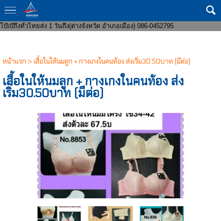
ขายส่งกางเกงในแฟชั่น 8 บาทราคาหน้าโรงงาน มีทั้งชายและหญิง งานแฟชั่น ถูก
กว่าโบ๊เบ๊ หาสินค้าบริจาคจัดส่งถึงที่ จัดหาสินค้าให้หน่วยงานราชการ ส่งของเร็ว
โบ๊เบ๊ถึงทั่วไทยส่ง 1 วันถึง(ต่างจังหวัด อำเภอเมือง) 086-0452795
หน้าแรก
>
เสื้อในให้นมลูก + กางเกงในคนท้อง ส่งเริ่ม30.50บาท (มีต่อ)
เสื้อในให้นมลูก + กางเกงในคนท้อง ส่ง
เริ่ม30.50บาท (มีต่อ)