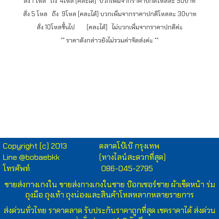
สั่ง 1 โหล ถึง 4โหล (คละได้) บวกเพิ่มจากราคาปกติโหลละ 50บาท
สั่ง 5 โหล ถึง 9โหล (คละได้) บวกเพิ่มจากราคาปกติโหลละ 30บาท
สั่ง 10โหลขึ้นไป (คละได้) ไม่บวกเพิ่มจากราคาปกติค่ะ
** ราคาดังกล่าวยังไม่รวมค่าจัดส่งค่ะ **
เสื้อกล้ามเนื้อเรียบ ขายส่งเสื้อกล้ามเนื้อเรียบสีขาว เสื้อกล้ามผ้าคอตตอนอย่างดี
เสื้อกล้ามสีขาวราคาส่ง เสื้อกล้ามคอนตอนผู้ชาย เสื้อกล้ามของทอม เสื้อกล้าม
ผ้าฝ้าย เสื้อกล้ามซับเหงื่ออย่างดี
Copyright (c) 2013
ตลาดโบ๊เบ๊ กรุงเทพ
Line @bobaebkk
(ทางไลน์สะดวกที่สุด)
โทรศัพท์
086-045-2795
ขายส่งกางเกงใน
ขายส่งกางเกงในชาย บ๊อกเซอร์ชาย ผ้าเช็ดหน้า ร่ม
ถุงมือ ถุงเท้า ถุงน่องและสินค้าโหลหลากหลายรายการ
ส่งด่วนทั่วไทย ราคาตลาด รับประกันราคาถูกที่สุด เชคราคาได้ ส่งด่วน