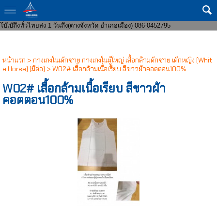
ขายส่งกางเกงในแฟชั่น 8 บาทราคาหน้าโรงงาน มีทั้งชายและหญิง งานแฟชั่น ถูก
กว่าโบ๊เบ๊ หาสินค้าบริจาคจัดส่งถึงที่ จัดหาสินค้าให้หน่วยงานราชการ ส่งของเร็ว
โบ๊เบ๊ถึงทั่วไทยส่ง 1 วันถึง(ต่างจังหวัด อำเภอเมือง) 086-0452795
หน้าแรก
>
กางเกงในเด็กชาย กางเกงในผู้ใหญ่ เสื้อกล้ามด็กชาย เด็กหญิง (Whit
e Horse) (มีต่อ)
>
W02# เสื้อกล้ามเนื้อเรียบ สีขาวผ้าคอตตอน100%
W02# เสื้อกล้ามเนื้อเรียบ สีขาวผ้า
คอตตอน100%