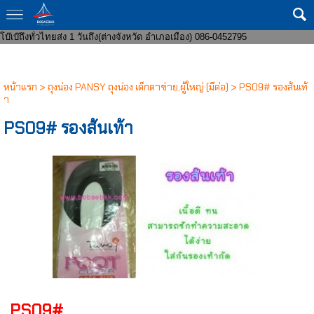
ขายส่งกางเกงในแฟชั่น 8 บาทราคาหน้าโรงงาน มีทั้งชายและหญิง งานแฟชั่น ถูก
กว่าโบ๊เบ๊ หาสินค้าบริจาคจัดส่งถึงที่ จัดหาสินค้าให้หน่วยงานราชการ ส่งของเร็ว
โบ๊เบ๊ถึงทั่วไทยส่ง 1 วันถึง(ต่างจังหวัด อำเภอเมือง) 086-0452795
หน้าแรก
>
ถุงน่อง PANSY ถุงน่อง เด็กตาข่าย,ผู้ใหญ่ (มีต่อ)
>
PS09# รองส้นเท้
า
PS09# รองส้นเท้า
PS09#