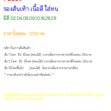
รองส้นเท้า เนื้อดี ใส่ทน
มีสี 02,04,08,09,10,18,28,29
ราคาโหลละ 120บาท
กติกาในการสั่งสินค้า
สั่ง
1
โหล ถึง
4
โหล
(
คละได้
)
บวกเพิ่มจากราคาปกติโหลละ
50
บาท
สั่ง
5
โหล ถึง
9
โหล
(
คละได้
)
บวกเพิ่มจากราคาปกติโหลละ
30
บาท
สั่ง
10
โหลขึ้นไป
(
คละได้
)
ไม่บวกเพิ่มจากราคาปกติค่ะ
**
ราคาดังกล่าวยังไม่รวมค่าจัดส่งค่ะ
**
รองส้นเนื้อดี ถุงน่องแบบรองส้น ขายส่งรองส้น รองส้นใส่กันรองเท้ากัด ถุงน่อง
ราคาไม่แพง ขายรองส้นแพนซี่