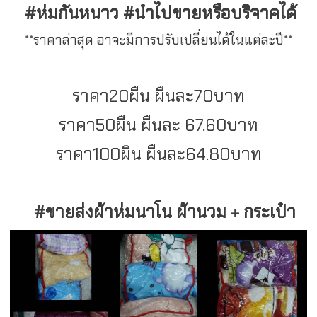
#ห่มกันหนาว #นำไปขายหรือบริจาคได้
**ราคาล่าสุด อาจะมีการปรับเปลี่ยนได้ในแต่ละปี**
ราคา20ผืน ผืนละ70บาท
ราคา50ผืน ผืนละ 67.60บาท
ราคา100ผิน ผืนละ64.80บาท
#ขายส่งผ้าห่มนาโน ผ้านวม + กระเป๋า