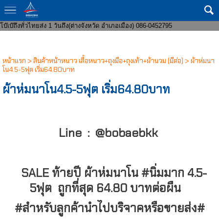
ขายส่งกางเกงในแฟชั่น 8 บาทราคาหน้าโรงงาน มีทั้งชายและหญิง งานแฟชั่น ถูก
กว่าโบ๊เบ๊ หาสินค้าบริจาคจัดส่งถึงที่ จัดหาสินค้าให้หน่วยงานราชการ ส่งของเร็ว
โบ๊เบ๊ถึงทั่วไทยส่ง 1 วันถึง(ต่างจังหวัด อำเภอเมือง) 086-0452795
หน้าแรก
>
สินค้าหน้าหนาว เสื้อหนาว+ถุงมือ+ถุงเท้า+ผ้านวม (มีต่อ)
>
ผ้าห่มนา
โน4.5-5ฟุต เริ่ม64.80บาท
ผ้าห่มนาโน4.5-5ฟุต เริ่ม64.80บาท
Line : @bobaebkk
SALE ท้ายปี ผ้าห่มนาโน #นิ่มมาก 4.5-
5ฟุต ถูกที่สุด 64.80 บาทต่อผืน
#สำหรับลูกค้านำไปบริจาคหรือขายส่ง#