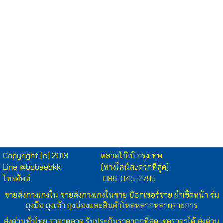
ผ้าห่มนาโน
แบบบาง ลายการ์ตูน ราคาส่งผืนละ 62 บาท บรรจุกระสอบละ
100 ผืน ขนาด
โดยประมาณ 4 ฟุตครึ่ง (โดยประมาณ130x180ซม.) น้ำหนัก
โดยประมาณ 350-400 กรัม ค
ละลายการ์ตูน **ไม่มีลายการ์ตูน
ลิขสิทธิ์**
ขายส่ง ผ้าห่มนาโน
ผ้าห่มนวม พรมเช็ดเท้าตัวหนอน ผ้าเช็ดตัว
นาโน เช็ดผมนาโน ผ้านาโน ผ้าปูที่นอน
ผ้าห่ม, ผ้าห่มขน, ผ้าห่มนวม, ผ้า
นวม, นาโน, ผ้าห่มนาโน, นุ่ม, หนาว, ห่มนอน, ขนนุ่ม, อบอุ่น
Copyright (c) 2013
ตลาดโบ๊เบ๊ กรุงเทพ
Line @bobaebkk
(ทางไลน์สะดวกที่สุด)
โทรศัพท์
086-045-2795
ขายส่งกางเกงใน
ขายส่งกางเกงในชาย บ๊อกเซอร์ชาย ผ้าเช็ดหน้า ร่ม
ถุงมือ ถุงเท้า ถุงน่องและสินค้าโหลหลากหลายรายการ
ส่งด่วนทั่วไทย ราคาตลาด รับประกันราคาถูกที่สุด เชคราคาได้ ส่งด่วน