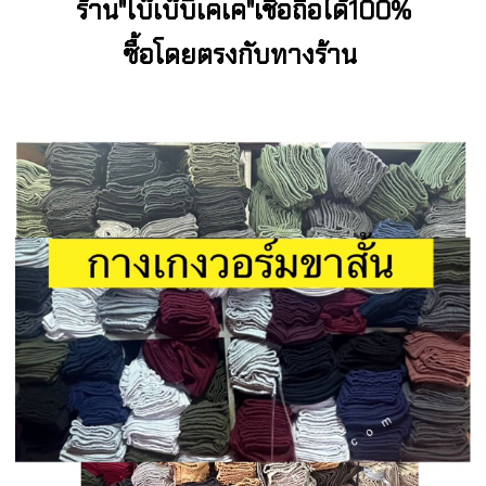
ร้
าน"โบ๊เบ๊บีเคเค"เชื่อถือได้100%
ซื้อโดยตรงกับทางร้าน